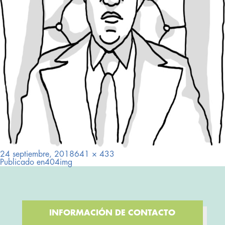
Publicado
Tamaño
24 septiembre, 2018
641 × 433
el
Navegación
completo
Publicado en
404img
de
entradas
INFORMACIÓN DE CONTACTO